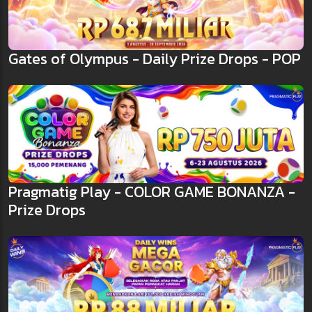
Gates of Olympus - Daily Prize Drops - POP
Pragmatig Play - COLOR GAME BONANZA -
Prize Drops