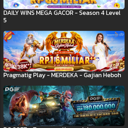
DAILY WINS MEGA GACOR - Season 4 Level
5
Pragmatig Play - MERDEKA - Gajian Heboh