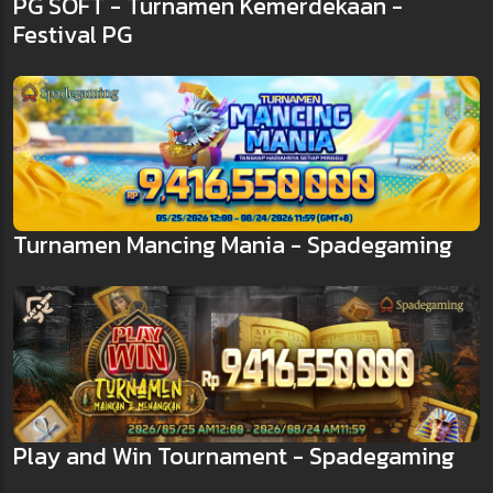
PG SOFT - Turnamen Kemerdekaan -
Festival PG
Turnamen Mancing Mania - Spadegaming
Play and Win Tournament - Spadegaming