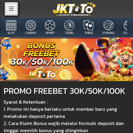
SLOT
CASINO
SPORT
TOGEL
TABLE
FISHING
COCK F
PROMO FREEBET 30K/50K/100K
Syarat & Ketentuan :
1. Promo ini hanya berlaku untuk member baru yang
melakukan deposit pertama
2. Cara Klaim Bonus wajib melalui formulir deposit dan
tinggal memilih bonus yang diinginkan