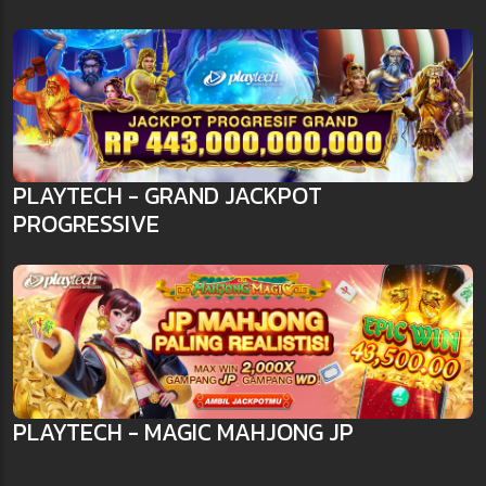
PLAYTECH - GRAND JACKPOT
PROGRESSIVE
PLAYTECH - MAGIC MAHJONG JP