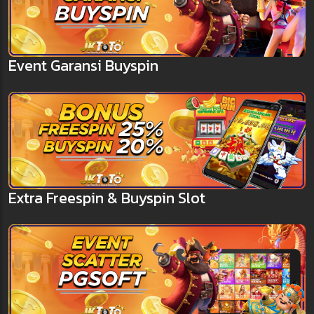
Event Garansi Buyspin
Extra Freespin & Buyspin Slot