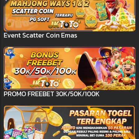
Event Scatter Coin Emas
PROMO FREEBET 30K/50K/100K