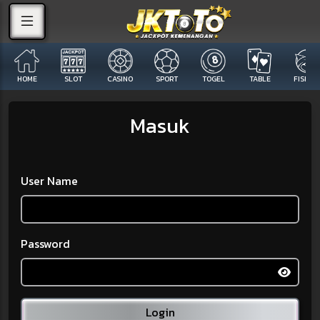
HOME
SLOT
CASINO
SPORT
TOGEL
TABLE
FISHIN
Masuk
User Name
Password
Login