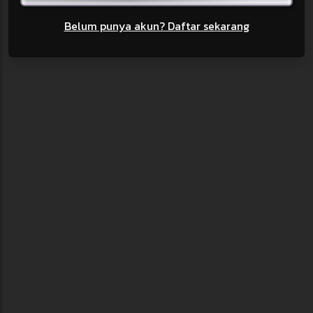
Belum punya akun? Daftar sekarang