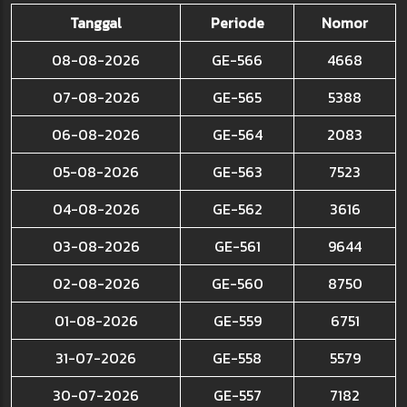
Tanggal
Periode
Nomor
08-08-2026
GE-566
4668
07-08-2026
GE-565
5388
06-08-2026
GE-564
2083
05-08-2026
GE-563
7523
04-08-2026
GE-562
3616
03-08-2026
GE-561
9644
02-08-2026
GE-560
8750
01-08-2026
GE-559
6751
31-07-2026
GE-558
5579
30-07-2026
GE-557
7182