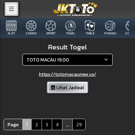
SLOT
CASINO
SPORT
TOGEL
TABLE
FISHING
COCK F
Result Togel
https://totomacaunew.us/
Lihat Jadwal
Page
1
2
3
4
...
29