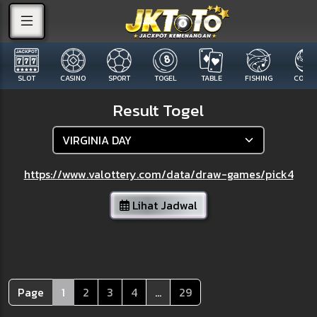
SLOT
CASINO
SPORT
TOGEL
TABLE
FISHING
COCK F
Result Togel
https://www.valottery.com/data/draw-games/pick4
Lihat Jadwal
Page
1
2
3
4
...
29