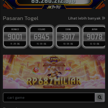
Pasaran Togel
Lihat lebih banyak
ICELAND
CHINA
JAPAN
PCSO
6945
3017
9078
7102
15 : 59 : 05
10 : 59 : 05
12 : 53 : 05
39 : 59 : 05