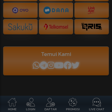
Temui Kami
HOME
LOGIN
DAFTAR
PROMOSI
LIVE CHAT