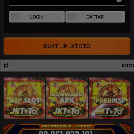
LOGIN
DAFTAR
BUKTI JP JKTOTO
JKTOTO situs gam