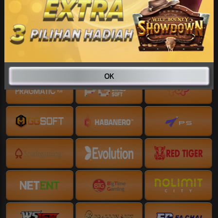
Provider Kami
OK