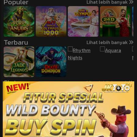
Populer
Lihat lebih banyak
Terbaru
Lihat lebih banyak
Slot
Lihat lebih banyak
Casino
Lihat lebih banyak