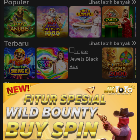
Populer
Lihat lebih banyak
Terbaru
Lihat lebih banyak
Slot
Lihat lebih banyak
Casino
Lihat lebih banyak