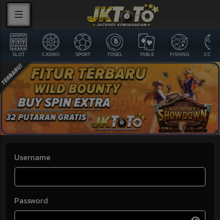
SLOT
CASINO
SPORT
TOGEL
TABLE
FISHING
COCK F
Username
Password