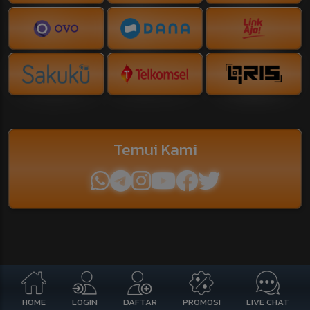
Temui Kami
HOME
LOGIN
DAFTAR
PROMOSI
LIVE CHAT