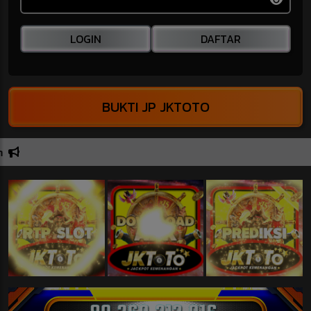
LOGIN
DAFTAR
BUKTI JP JKTOTO
JKTOTO si