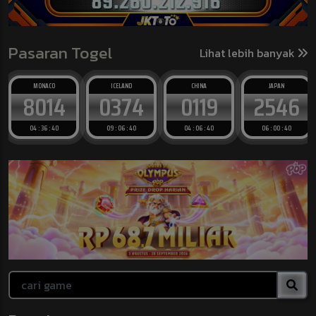
Pasaran Togel
Lihat lebih banyak
ICELAND
CHINA
JAPAN
PCSO
0374
0119
2546
3704
09 : 06 : 39
04 : 06 : 39
06 : 00 : 39
09 : 06 : 39